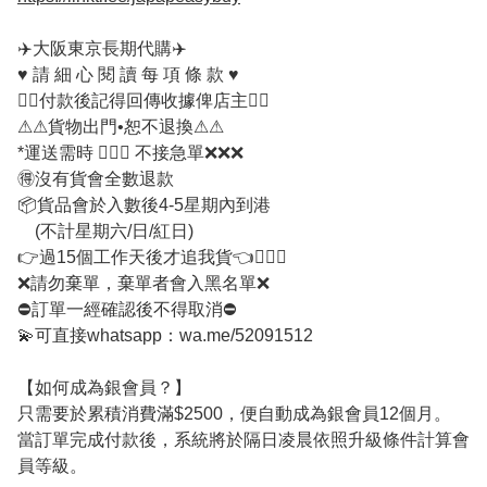
✈️大阪東京長期代購✈️

♥️ 請 細 心 閱 讀 每 項 條 款 ♥️  

✌🏻付款後記得回傳收據俾店主✌🏻

⚠⚠貨物出門•恕不退換⚠⚠

*運送需時 🙅🏻‍♀ 不接急單❌❌❌ 

🉐沒有貨會全數退款

📦貨品會於入數後4-5星期內到港

    (不計星期六/日/紅日)

👉過15個工作天後才追我貨👈🙇🏻‍♀️

❌請勿棄單，棄單者會入黑名單❌

⛔訂單一經確認後不得取消⛔

💫可直接whatsapp：wa.me/52091512

【如何成為銀會員？】

只需要於累積消費滿$2500，便自動成為銀會員12個月。

當訂單完成付款後，系統將於隔日凌晨依照升級條件計算會
員等級。
