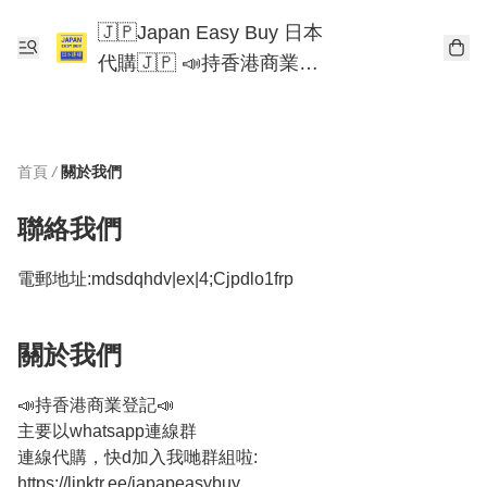
🇯🇵Japan Easy Buy 日本
代購🇯🇵 📣持香港商業登
記📣 Chiikawa 東京迪士尼
Mofusand
首頁
/
關於我們
聯絡我們
電郵地址:
mdsdqhdv|ex|4;Cjpdlo1frp
關於我們
📣持香港商業登記📣

主要以whatsapp連線群

連線代購，快d加入我哋群組啦: 
https://linktr.ee/japapeasybuy