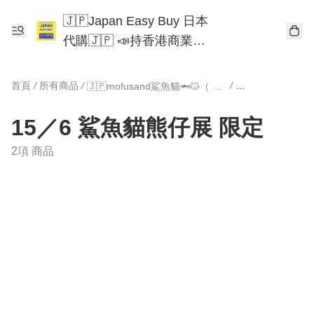
🇯🇵Japan Easy Buy 日本
代購🇯🇵 📣持香港商業登
記📣 Chiikawa 東京迪士尼
Mofusand
首頁
/
所有商品
/
/
🇯🇵mofusand鯊魚貓🦈🐱（ 部份限定）
15／6 鯊魚貓熊
15／6 鯊魚貓熊仔展 限定
2項 商品