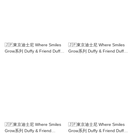
🇯🇵東京迪士尼 Where Smiles
🇯🇵東京迪士尼 Where Smiles
Grow系列 Duffy & Friend Duffy
Grow系列 Duffy & Friend Duffy
Shellimay Olu Mel Cookie Ann
Shellimay Olu Mel Cookie Ann
Gelatoni Stella Lou Linabell陶瓷
Gelatoni Stella Lou Linabell企款
碟
掛飾
🇯🇵東京迪士尼 Where Smiles
🇯🇵東京迪士尼 Where Smiles
Grow系列 Duffy & Friend
Grow系列 Duffy & Friend Duffy