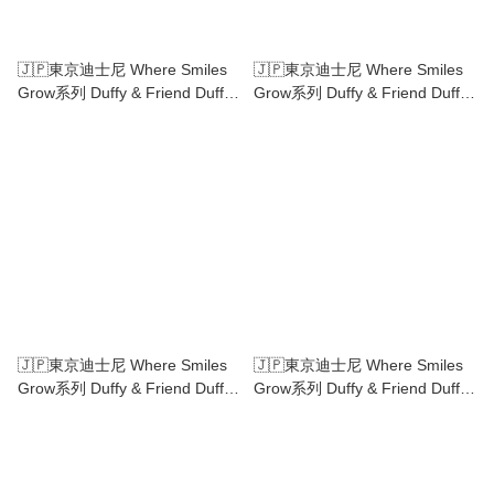
🇯🇵東京迪士尼 Where Smiles
🇯🇵東京迪士尼 Where Smiles
Grow系列 Duffy & Friend Duffy
Grow系列 Duffy & Friend Duffy
Shellimay Olu Mel Cookie Ann
Shellimay Olu Mel Cookie Ann
Gelatoni Stella Lou Linabell 爆
Gelatoni Stella Lou
谷桶 爆米花桶
LinabellLunch Tote Bag
🇯🇵東京迪士尼 Where Smiles
🇯🇵東京迪士尼 Where Smiles
Grow系列 Duffy & Friend Duffy
Grow系列 Duffy & Friend Duffy
Shellimay Olu Mel Cookie Ann
Shellimay Olu Mel Cookie Ann
Gelatoni Stella Lou Linabell玻璃
Gelatoni Stella Lou Linabell陶瓷
杯
杯