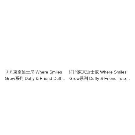
Linabell手偶
Shellimay Olu Mel Cookie Ann
Gelatoni Stella Lou Linabell屋仔
糖果盒
🇯🇵東京迪士尼 Where Smiles
🇯🇵東京迪士尼 Where Smiles
Grow系列 Duffy & Friend Duffy
Grow系列 Duffy & Friend Tote
Shellimay 頭箍扣連公仔掛飾
Bag