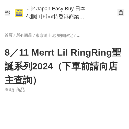
🇯🇵Japan Easy Buy 日本
代購🇯🇵 📣持香港商業登
記📣 Chiikawa 東京迪士尼
Mofusand
首頁
/
所有商品
/
/
東京迪士尼 樂園限定
8／11 Merr
8／11 Merrt Lil RingRing聖
誕系列2024（下單前請向店
主查詢）
36項 商品