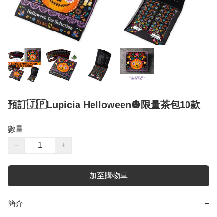
預訂🇯🇵Lupicia Helloween🎃限量茶包10款
數量
−
+
加至購物車
簡介
−