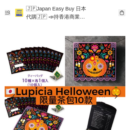
🇯🇵Japan Easy Buy 日本
代購🇯🇵 📣持香港商業登
記📣 Chiikawa 東京迪士尼
Mofusand