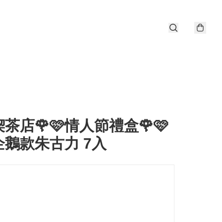
喫茶店🌹🩷情人節禮盒🌹🩷
企鵝款朱古力 7入