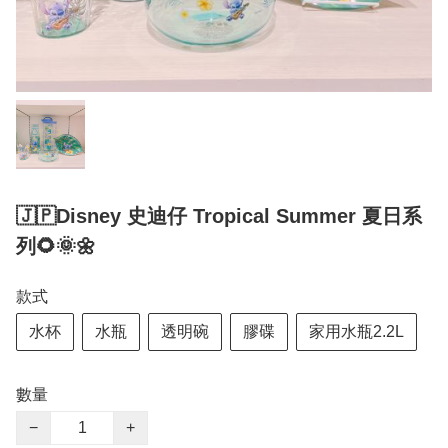
🇯🇵Disney 史迪仔 Tropical Summer 夏日系
列🌻🌞🌼
款式
水杯
水瓶
透明碗
膠碟
家用水瓶2.2L
數量
−
+