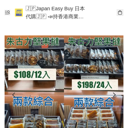
🇯🇵Japan Easy Buy 日本
代購🇯🇵 📣持香港商業登
記📣 Chiikawa 東京迪士尼
Mofusand