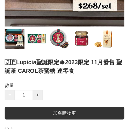
🇯🇵Lupicia聖誕限定🎄2023限定 11月發售 聖
誕茶 CAROL茶蜜糖 連零食
數量
−
+
加至購物車