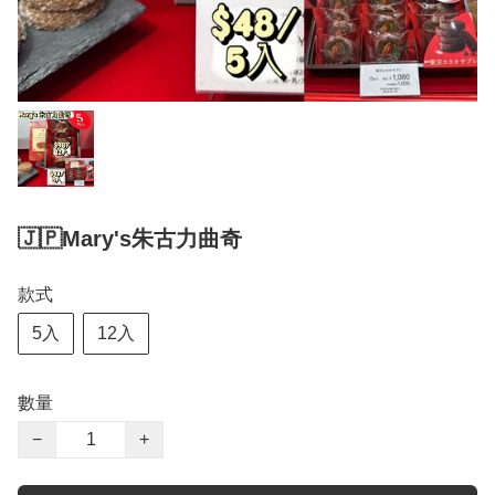
🇯🇵Mary's朱古力曲奇
款式
5入
12入
數量
−
+