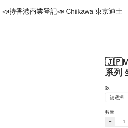
🇵 📣持香港商業登記📣 Chiikawa 東京迪士
🇯🇵M
系列 
款
數量
−