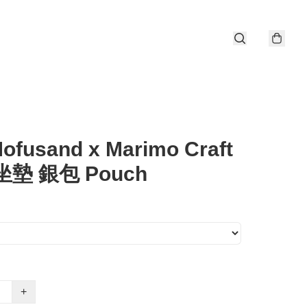
ofusand x Marimo Craft
坐墊 銀包 Pouch
+