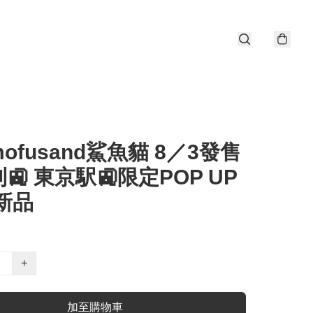
mofusand鯊魚貓 8／3發售
🚉 東京駅🚉限定POP UP
新品
+
加至購物車