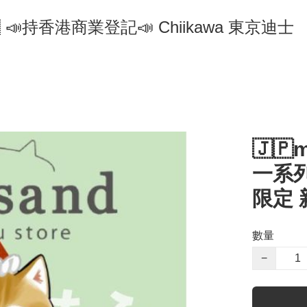
🇵 📣持香港商業登記📣 Chiikawa 東京迪士
🇯
一系列
限定 
數量
−